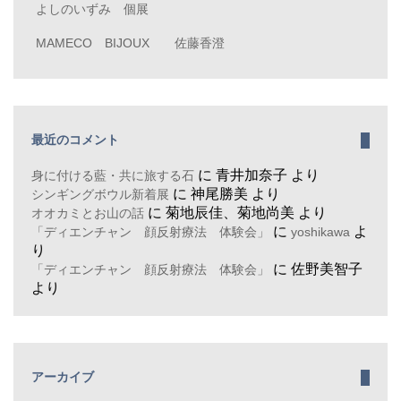
よしのいずみ 個展
MAMECO BIJOUX 佐藤香澄
最近のコメント
に
青井加奈子
より
身に付ける藍・共に旅する石
に
神尾勝美
より
シンギングボウル新着展
に
菊地辰佳、菊地尚美
より
オオカミとお山の話
に
よ
「ディエンチャン 顔反射療法 体験会」
yoshikawa
り
に
佐野美智子
「ディエンチャン 顔反射療法 体験会」
より
アーカイブ