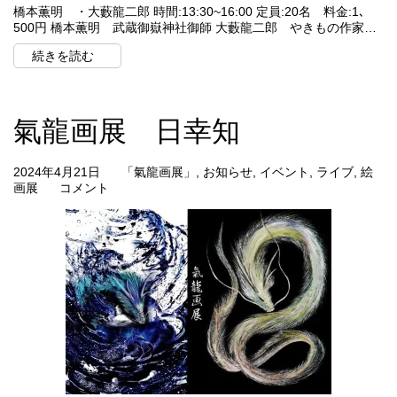
橋本薫明 ・大藪龍二郎 時間:13:30~16:00 定員:20名 料金:1､
500円 橋本薫明 武蔵御嶽神社御師 大藪龍二郎 やきもの作家…
続きを読む
氣龍画展 日幸知
2024年4月21日
「氣龍画展」
,
お知らせ
,
イベント
,
ライブ
,
絵
画展
コメント