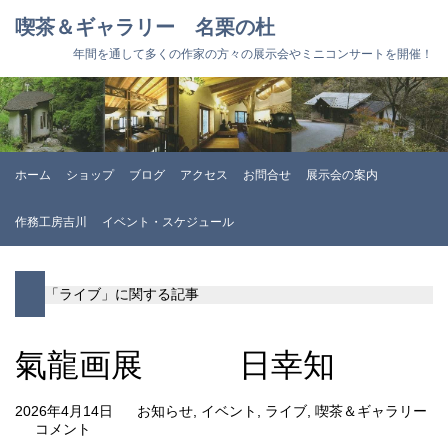
喫茶＆ギャラリー 名栗の杜
年間を通して多くの作家の方々の展示会やミニコンサートを開催！
ホーム
ショップ
ブログ
アクセス
お問合せ
展示会の案内
作務工房吉川
イベント・スケジュール
「ライブ」に関する記事
氣龍画展 日幸知
2026年4月14日
お知らせ
,
イベント
,
ライブ
,
喫茶＆ギャラリー
コメント