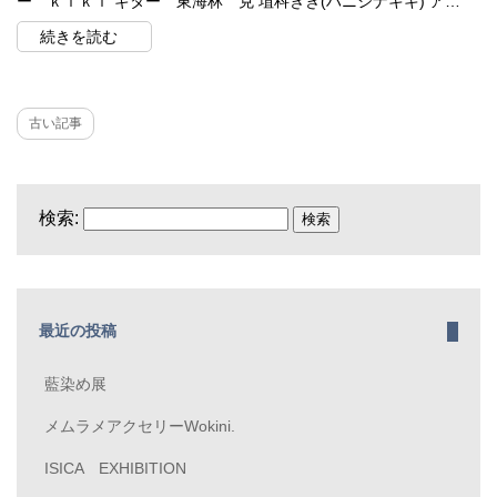
ー ｋｉｋｉ ギター 東海林 克 埴科きき(ハニシナキキ) ア…
続きを読む
古い記事
検索:
最近の投稿
藍染め展
メムラメアクセリーWokini.
ISICA EXHIBITION